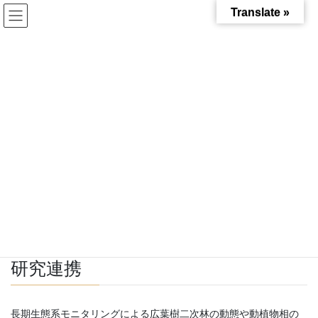
コ
ナ
Translate »
ン
ビ
テ
ゲ
ン
ー
主要連携団体・組織
ツ
シ
へ
ョ
ス
ン
HOME
主要連携団体・組織
キ
に
ッ
移
プ
動
地域交流協定
生態水文学研究所では、
瀬戸市及び犬山市と地域交流協定
を締結
しており、協定に基づいて公開講座などを開催しています。これ
は森林管理への市民参加と市民教育の充実を意図しています。
研究連携
長期生態系モニタリングによる広葉樹二次林の動態や動植物相の