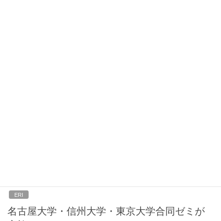
2025年6月26日
ERI
久しぶりに砂出しを実施しました。
&ldquo;Sunadashi (Discharge of sand from
volume weirs) &rdquo; was conducted for the
first time in a while.
梅雨時の急な大雨による静水池の堆積土砂の増加が、水位観測に
影響することを防ぐため、久しぶりに白坂堰堤の砂出しを実施し
ました。昨年の秋から砂出しを実施していないため、すでに結構
土砂が堆積しています。In order to prevent an increase in
sediment accumulation in the still water pond due to sudden
heavy rains during the rainy season from affecting water le…
2025年5月2日
ERI
名古屋大学・信州大学・東京大学合同ゼミが