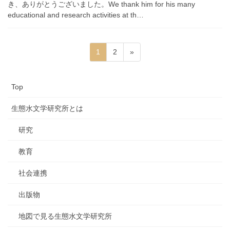
き、ありがとうございました。We thank him for his many
educational and research activities at th…
投
固
固
1
2
»
稿
定
定
ペ
ペ
の
Top
ー
ー
ペ
ジ
ジ
ー
生態水文学研究所とは
ジ
研究
送
り
教育
社会連携
出版物
地図で見る生態水文学研究所