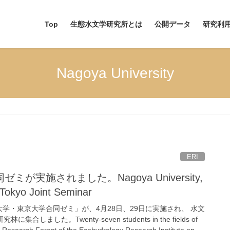
Top
生態水文学研究所とは
公開データ
研究利
Nagoya University
ERI
実施されました。Nagoya University,
f Tokyo Joint Seminar
学・東京大学合同ゼミ」が、4月28日、29日に実施され、 水文
た。Twenty-seven students in the fields of
u Research Forest of the Ecohydrology Research Institute on