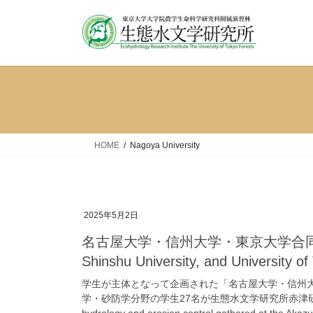
コ
ナ
ン
ビ
テ
ゲ
ン
ー
ツ
シ
へ
ョ
ス
ン
キ
に
ッ
移
HOME
Nagoya University
プ
動
2025年5月2日
名古屋大学・信州大学・東京大学合同ゼミが
Shinshu University, and University o
学生が主体となって企画された「名古屋大学・信州大
学・砂防学分野の学生27名が生態水文学研究所赤津研究林に集合しまし
hydrology and erosion control gathered at the Akaz