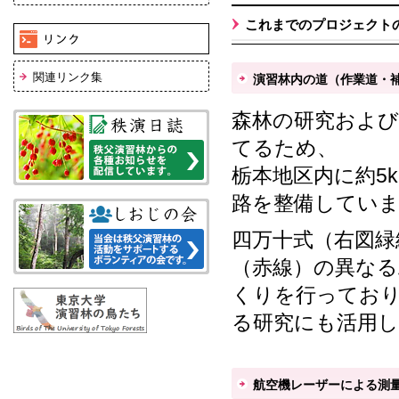
これまでのプロジェクト
関連リンク集
演習林内の道（作業道・
森林の研究および
てるため、
栃本地区内に約5
路を整備してい
四万十式（右図緑
（赤線）の異なる
くりを行ってお
る研究にも活用
航空機レーザーによる測