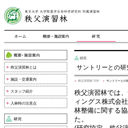
東京大
サントリーとの研
秩父演習林とは
施設・交通案内
秩父演習林 TOP
サントリーとの
秩父演習林では
スタッフ紹介
ィングス株式会社
入林時の注意点
林整備に関する
た。