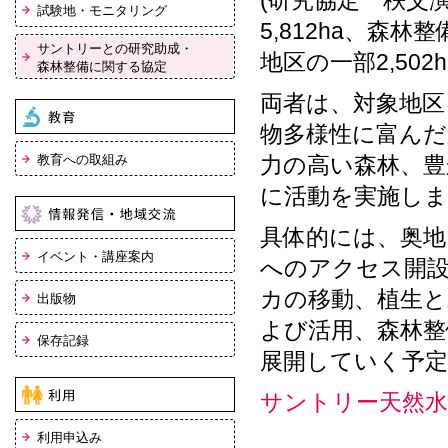
(研究協定 秩父
試験地・モニタリング
5,812ha、森
サントリーとの研究助成・
地区の一部2,502
森林整備に関する協定
両者は、対象地区
物多様性に富んだ
教育への取組み
力の高い森林、豊
に活動を実施しま
具体的には、奥地
イベント・講座案内
へのアクセス開設
カの移動、植生と
出版物
よび活用、森林整
保存記録
展開していく予
サントリー天然水
利用申込み